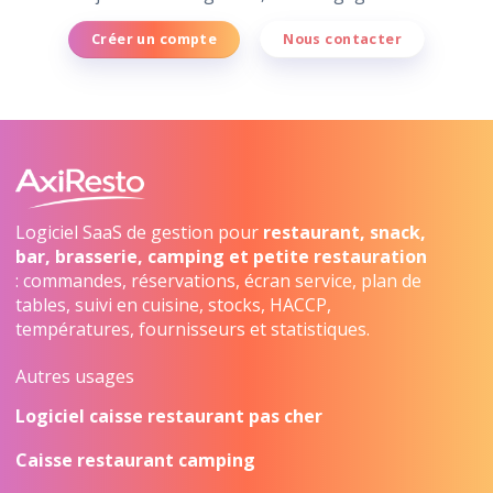
Créer un compte
Nous contacter
Logiciel SaaS de gestion pour
restaurant, snack,
bar, brasserie, camping et petite restauration
: commandes, réservations, écran service, plan de
tables, suivi en cuisine, stocks, HACCP,
températures, fournisseurs et statistiques.
Autres usages
Logiciel caisse restaurant pas cher
Caisse restaurant camping